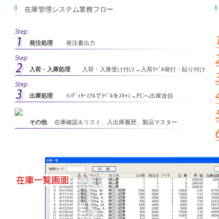
在庫管理システム業務フロー
発注処理
発注書出力
入荷・入庫処理
入荷・入庫受け付け→入荷ﾗﾍﾞﾙ発行・貼り付け
出庫処理
ﾊﾝﾃﾞｨﾀｰﾐﾅﾙでﾗﾍﾞﾙをｽｷｬﾝ→PCへ出庫送信
その他
在庫確認＆リスト、入出庫履歴、製品マスター