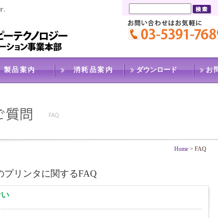
す。
製品案内
消耗品案内
ダウンロード
お
Home
>
FAQ
PG製のプリンタに関するFAQ
ない