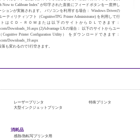
Switch Now to Calibrate Index" が印字された直後にフィードボタンを一度押し
ョンが実施されます。 パソコンを利用する場合： Windows Driverの
ティソフト（CognitiveTPG Printer Administrator) を利用して行
フトはＣＤ－ＲＯＭまたは以下のサイトからＤＬできます：
ivetpg.com/Downloads_16.aspx (2)Advantage LXの場合： 以下のサイトからユー
tive Printer Configuration Utility） をダウンロードできます：
pg.com/Downloads_19.aspx
、段落も変わるので1行空きます。
レーザープリンタ
特殊プリンタ
大型インクジェットプリンタ
消耗品
感熱/熱転写プリンタ用