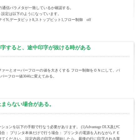
Cの通信パラメタが一致しているか確認する。
ト設定は以下のようになっています。
リテイN,データビット8,ストップビット1,フロー制御 off
大量印字すると、途中印字が抜ける時がある
ファーとオーバーフローの値を大きくする フロー制御をＯＮにして、バ
オーバーフロー値3046に変えてみる。
止まらない場合がある。
ョンを以下の手順で行なう必要があります。 (1)Advantage DLX及びC
場合： プリンタ本体だけで行う場合： プリンタの電源を入れながらＦＥ
けてください。 設定内容の印字が開始したら、最後の行に印字される英